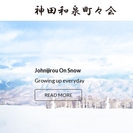
コ
ナ
ン
ビ
テ
ゲ
ン
ー
ツ
シ
へ
ョ
ス
ン
キ
に
ッ
移
プ
動
Johnijirou On Snow
Growing up everyday
READ MORE