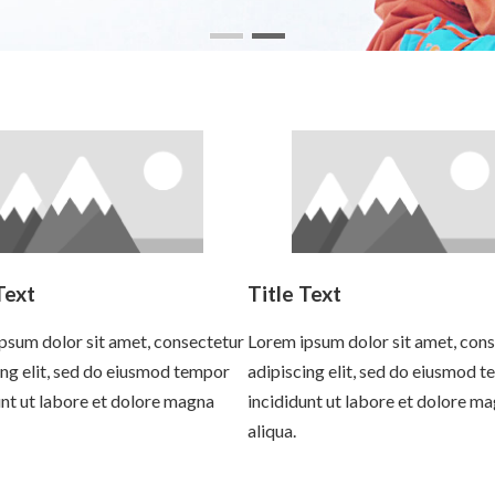
Text
Title Text
psum dolor sit amet, consectetur
Lorem ipsum dolor sit amet, con
ing elit, sed do eiusmod tempor
adipiscing elit, sed do eiusmod 
unt ut labore et dolore magna
incididunt ut labore et dolore m
aliqua.
more
Read more