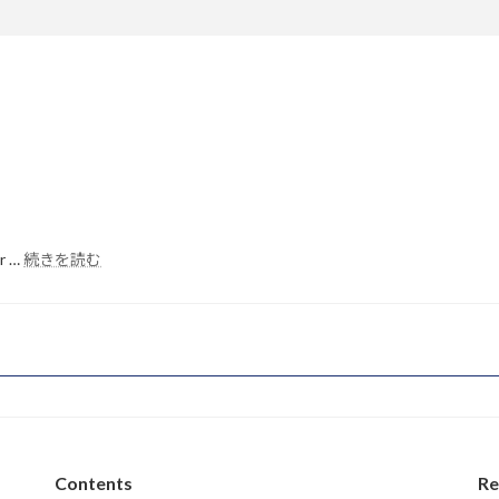
:
or …
続きを読む
Hello
world!
Contents
Re