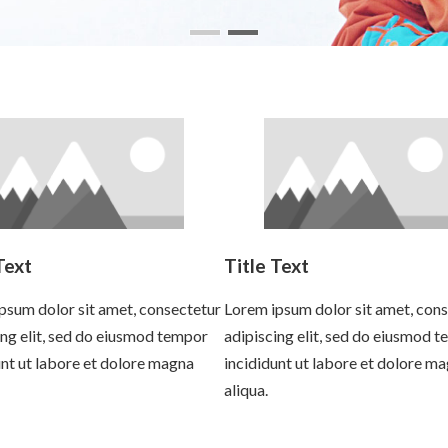
Text
Title Text
psum dolor sit amet, consectetur
Lorem ipsum dolor sit amet, con
ing elit, sed do eiusmod tempor
adipiscing elit, sed do eiusmod 
unt ut labore et dolore magna
incididunt ut labore et dolore m
aliqua.
more
Read more