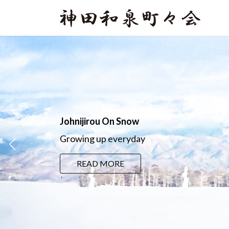
コ
ナ
ン
ビ
テ
ゲ
ン
ー
ツ
シ
へ
ョ
ス
ン
キ
に
ッ
移
プ
動
Johnijirou On Snow
Growing up everyday
READ MORE