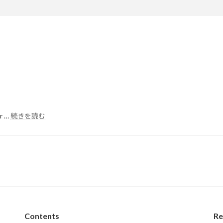
:
or …
続きを読む
Hello
world!
Contents
Re