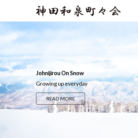
コ
ナ
ン
ビ
テ
ゲ
ン
ー
ツ
シ
へ
ョ
ス
ン
キ
に
ッ
移
プ
動
Johnijirou On Snow
Growing up everyday
READ MORE