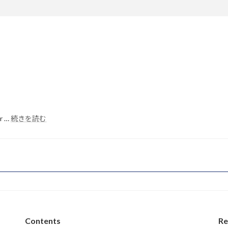
:
or …
続きを読む
Hello
world!
Contents
Re