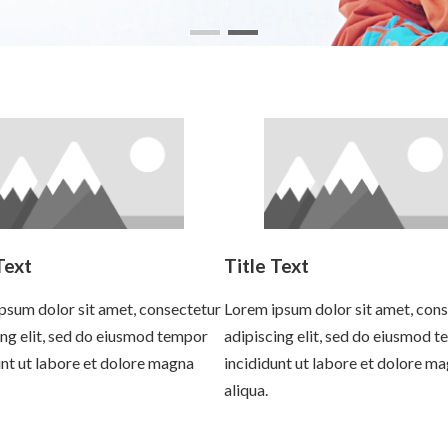
Text
Title Text
psum dolor sit amet, consectetur
Lorem ipsum dolor sit amet, con
ing elit, sed do eiusmod tempor
adipiscing elit, sed do eiusmod 
unt ut labore et dolore magna
incididunt ut labore et dolore m
aliqua.
more
Read more