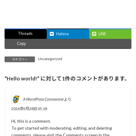
Facebook
X
Bluesky
Threads
Hatena
LINE
Copy
Uncategorized
カテゴリー
“
Hello world!
” に対して1件のコメントがあります。
A WordPress Commenter
より:
2026年5月28日 05:18
Hi, this is a comment.
To get started with moderating, editing, and deleting
comments, please visit the Comments screen in the