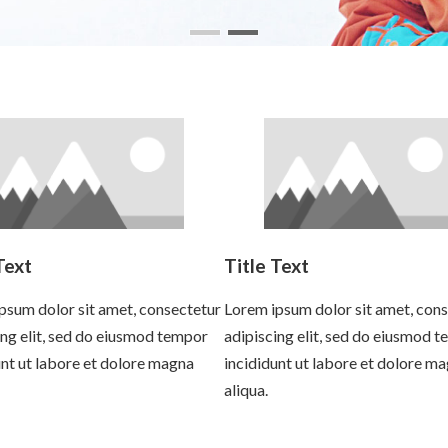
Text
Title Text
psum dolor sit amet, consectetur
Lorem ipsum dolor sit amet, con
ing elit, sed do eiusmod tempor
adipiscing elit, sed do eiusmod 
unt ut labore et dolore magna
incididunt ut labore et dolore m
aliqua.
more
Read more