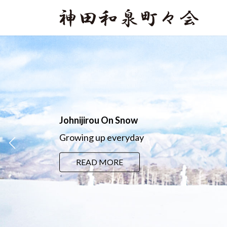
コ
ナ
ン
ビ
テ
ゲ
ン
ー
ツ
シ
へ
ョ
ス
ン
キ
に
ッ
移
プ
動
Johnijirou On Snow
Growing up everyday
READ MORE