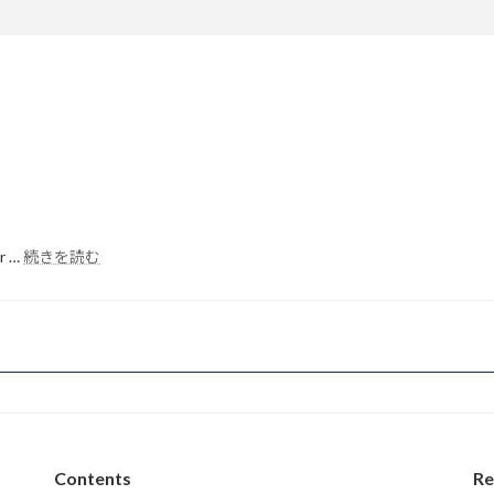
:
or …
続きを読む
Hello
world!
Contents
Re